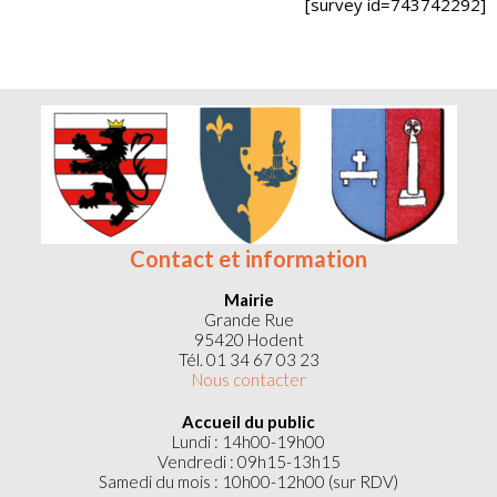
[survey id=743742292]
Ambleville
Hodent
Omerville
Site de la
Site de la
Site de la
commune
commune
commune
Contact et information
Mairie
Grande Rue
95420 Hodent
Tél. 01 34 67 03 23
Nous contacter
Accueil du public
Lundi : 14h00-19h00
Vendredi : 09h15-13h15
Samedi du mois : 10h00-12h00 (sur RDV)