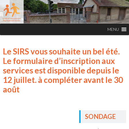
Le SIRS vous souhaite un bel été.
Le formulaire d’inscription aux
services est disponible depuis le
12 juillet. à compléter avant le 30
août
SONDAGE